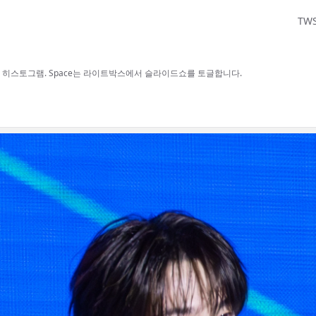
TW
보, H 히스토그램. Space는 라이트박스에서 슬라이드쇼를 토글합니다.
사용할 수 있습니다.