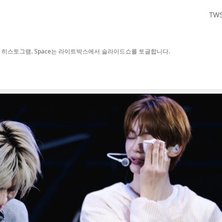
TW
보, H 히스토그램. Space는 라이트박스에서 슬라이드쇼를 토글합니다.
사용할 수 있습니다.