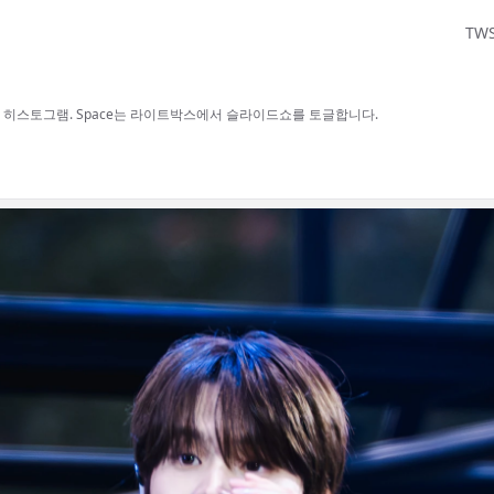
TW
보, H 히스토그램. Space는 라이트박스에서 슬라이드쇼를 토글합니다.
사용할 수 있습니다.