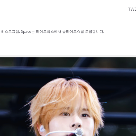
TW
보, H 히스토그램. Space는 라이트박스에서 슬라이드쇼를 토글합니다.
사용할 수 있습니다.