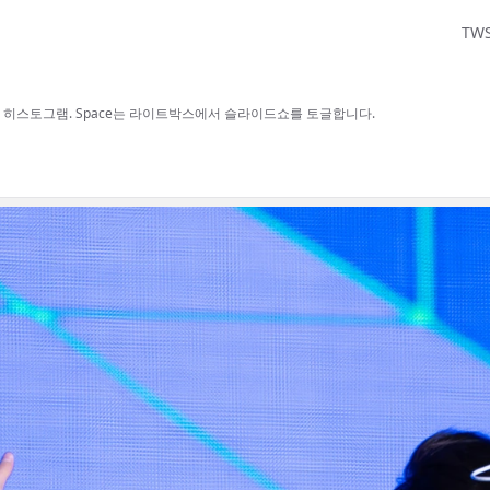
TW
보, H 히스토그램. Space는 라이트박스에서 슬라이드쇼를 토글합니다.
사용할 수 있습니다.