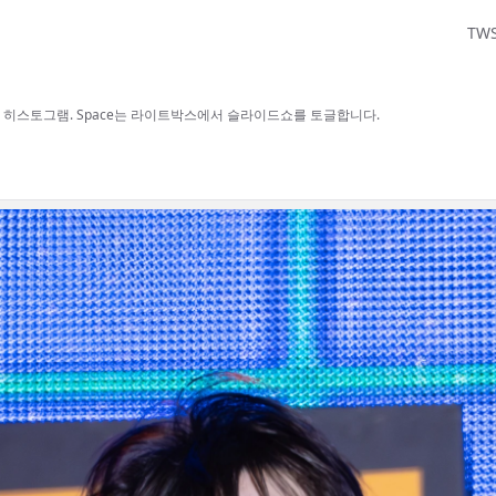
TW
보, H 히스토그램. Space는 라이트박스에서 슬라이드쇼를 토글합니다.
사용할 수 있습니다.