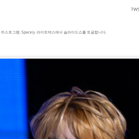
TW
보, H 히스토그램. Space는 라이트박스에서 슬라이드쇼를 토글합니다.
사용할 수 있습니다.